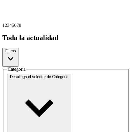
1
2
3
4
5
6
7
8
Toda la actualidad
Filtros
Categoria
Despliega el selector de
Categoria