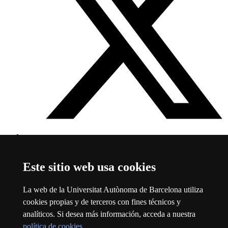
Twitter Facultad de Filosofía y Letras
Este enlace se abre en
una nueva ventana
Este sitio web usa cookies
Sobre el web
La web de la Universitat Autònoma de Barcelona utiliza
Universitat Autònoma de Barcelona
cookies propias y de terceros con fines técnicos y
Aviso legal
Este enlace se abre en una nueva ventana
analíticos. Si desea más información, acceda a nuestra
Protección de datos
Este enlace se abre en una nueva ventana
política de cookies
.