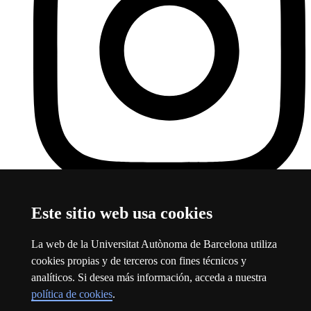
Instagram
Este enlace se abre en una nueva ventana
Este sitio web usa cookies
Sobre el web
La web de la Universitat Autònoma de Barcelona utiliza
Universitat Autònoma de Barcelona
cookies propias y de terceros con fines técnicos y
Aviso legal
Este enlace se abre en una nueva ventana
analíticos. Si desea más información, acceda a nuestra
Protección de datos
Este enlace se abre en una nueva ventana
política de cookies
.
Sobre el web
Este enlace se abre en una nueva ventana
Accesibilidad web
Este enlace se abre en una nueva ventana