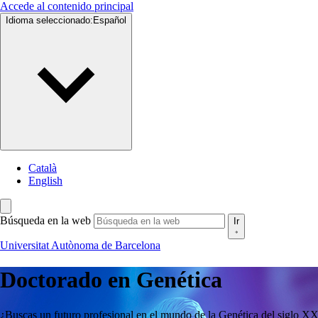
Accede al contenido principal
Idioma seleccionado:
Español
Català
English
Búsqueda en la web
Ir
Universitat Autònoma de Barcelona
Doctorado en
Genética
¿Buscas un futuro profesional en el mundo de la Genética del siglo X