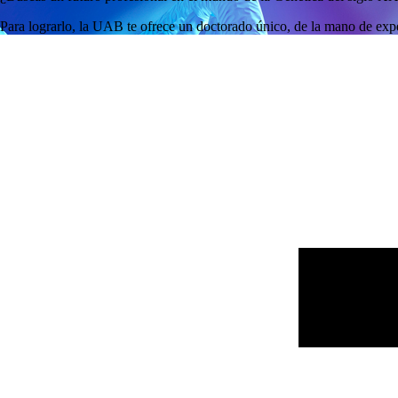
Para lograrlo, la UAB te ofrece un doctorado único, de la mano de exp