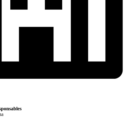
esponsables
na