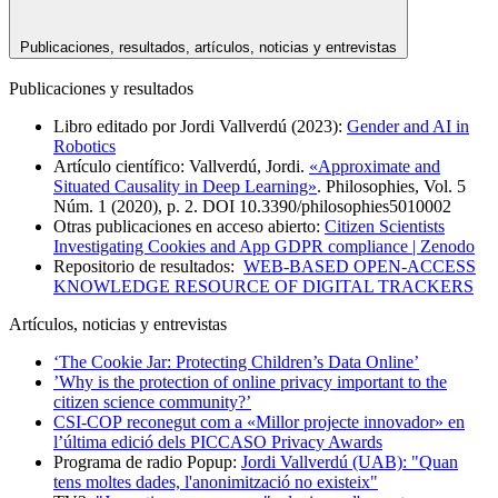
Publicaciones, resultados, artículos, noticias y entrevistas
Publicaciones y resultados
Libro editado por Jordi Vallverdú (2023):
Gender and AI in
Robotics
Artículo científico: Vallverdú, Jordi.
«Approximate and
Situated Causality in Deep Learning»
. Philosophies, Vol. 5
Núm. 1 (2020), p. 2. DOI 10.3390/philosophies5010002
Otras publicaciones en acceso abierto:
Citizen Scientists
Investigating Cookies and App GDPR compliance | Zenodo
Repositorio de resultados:
WEB-BASED OPEN-ACCESS
KNOWLEDGE RESOURCE OF DIGITAL TRACKERS
Artículos, noticias y entrevistas
‘The Cookie Jar: Protecting Children’s Data Online’
’Why is the protection of online privacy important to the
citizen science community?’
CSI-COP reconegut com a «Millor projecte innovador» en
l’última edició dels PICCASO Privacy Awards
Programa de radio Popup:
Jordi Vallverdú (UAB): "Quan
tens moltes dades, l'anonimització no existeix"