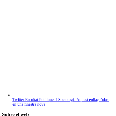
Twitter Facultat Polítiques i Sociologia
Aquest enllaç s'obre
en una finestra nova
Sobre el web