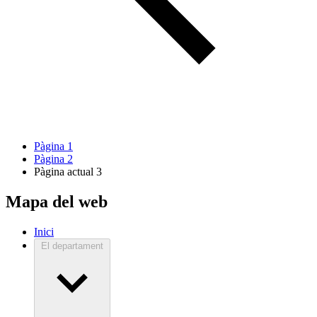
Pàgina
1
Pàgina
2
Pàgina actual
3
Mapa del web
Inici
El departament