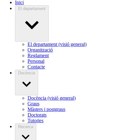
Inici
El departament
El departament (visió general)
Organització
Reglament
Personal
Contacte
Docència
Docència (visió general)
Graus
Màsters i postgraus
Doctorats
Tutories
Recerca