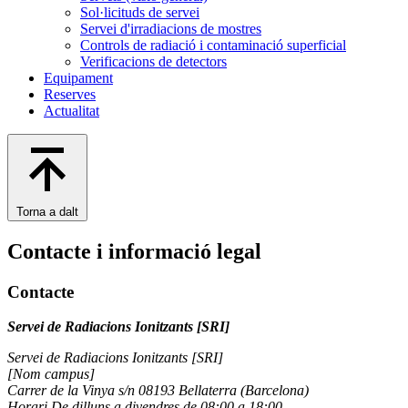
Sol·licituds de servei
Servei d'irradiacions de mostres
Controls de radiació i contaminació superficial
Verificacions de detectors
Equipament
Reserves
Actualitat
Torna a dalt
Contacte i informació legal
Contacte
Servei de Radiacions Ionitzants [SRI]
Servei de Radiacions Ionitzants [SRI]
[Nom campus]
Carrer de la Vinya s/n 08193 Bellaterra (Barcelona)
Horari De dilluns a divendres de 08:00 a 18:00