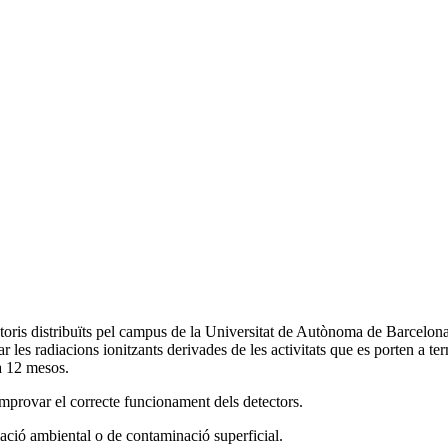
ratoris distribuïts pel campus de la Universitat de Autònoma de Barcelo
r les radiacions ionitzants derivades de les activitats que es porten a te
 a 12 mesos.
omprovar el correcte funcionament dels detectors.
iació ambiental o de contaminació superficial.