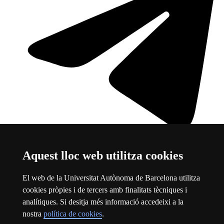
Aquest lloc web utilitza cookies
Telegram
Aquest enllaç s'obre en una finestra nova
Sobre el web
El web de la Universitat Autònoma de Barcelona utilitza
cookies pròpies i de tercers amb finalitats tècniques i
Universitat Autònoma de Barcelona
analítiques. Si desitja més informació accedeixi a la
Avís legal
Aquest enllaç s'obre en una finestra nova
nostra
política de cookies
.
Protecció de dades
Aquest enllaç s'obre en una finestra nova