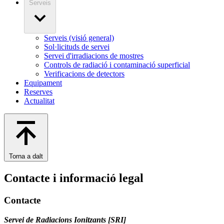
Serveis
Serveis (visió general)
Sol·licituds de servei
Servei d'irradiacions de mostres
Controls de radiació i contaminació superficial
Verificacions de detectors
Equipament
Reserves
Actualitat
Torna a dalt
Contacte i informació legal
Contacte
Servei de Radiacions Ionitzants [SRI]