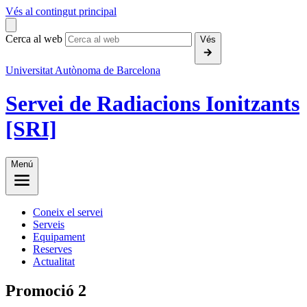
Vés al contingut principal
Cerca al web
Vés
Universitat Autònoma de Barcelona
Servei de Radiacions Ionitzants
[SRI]
Menú
Coneix el servei
Serveis
Equipament
Reserves
Actualitat
Promoció 2