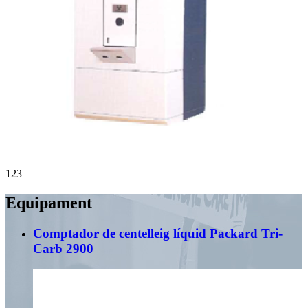
1
2
3
Equipament
Comptador de centelleig líquid Packard Tri-
Carb 2900