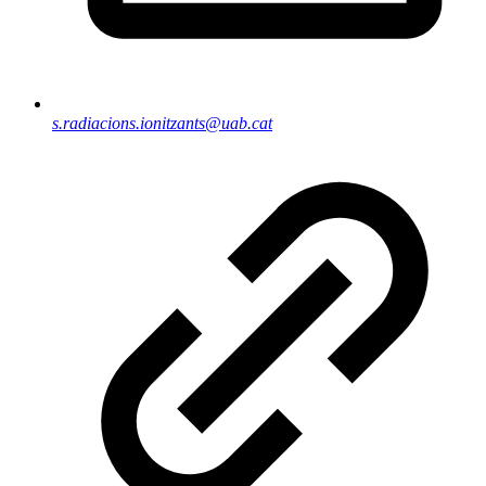
s.radiacions.ionitzants@uab.cat