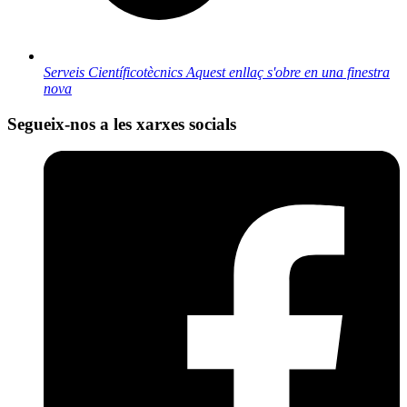
Serveis Científicotècnics
Aquest enllaç s'obre en una finestra
nova
Segueix-nos a les xarxes socials