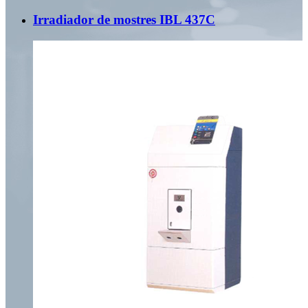
Irradiador de mostres IBL 437C