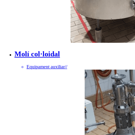
Molí col·loidal
Equipament auxiliar
//