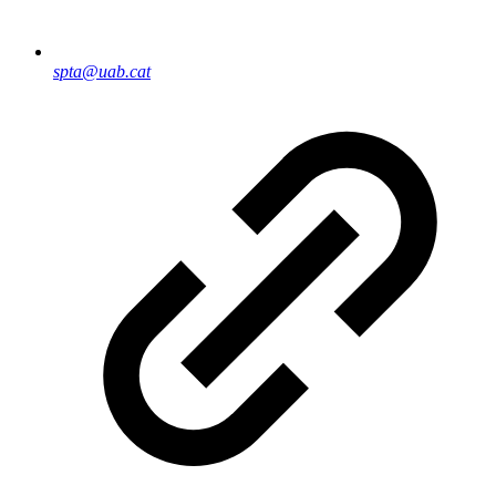
spta@uab.cat