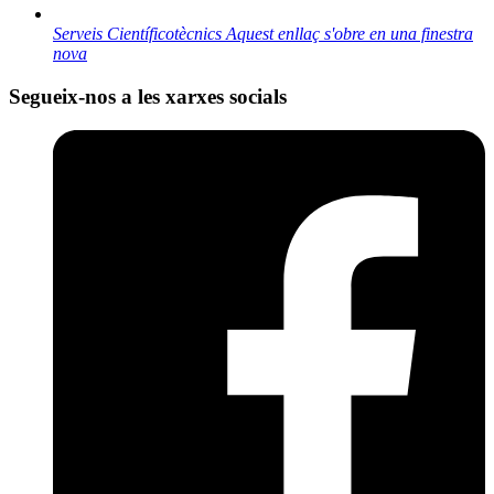
Serveis Científicotècnics
Aquest enllaç s'obre en una finestra
nova
Segueix-nos a les xarxes socials