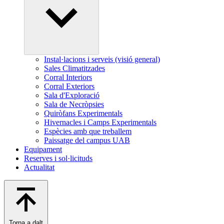
Instal·lacions i serveis (visió general)
Sales Climatitzades
Corral Interiors
Corral Exteriors
Sala d'Exploració
Sala de Necròpsies
Quiròfans Experimentals
Hivernacles i Camps Experimentals
Espècies amb que treballem
Paissatge del campus UAB
Equipament
Reserves i sol·licituds
Actualitat
Torna a dalt