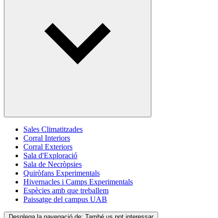
Sales Climatitzades
Corral Interiors
Corral Exteriors
Sala d'Exploració
Sala de Necròpsies
Quiròfans Experimentals
Hivernacles i Camps Experimentals
Espècies amb que treballem
Paissatge del campus UAB
Desplega la navegació de:
També us pot interessar