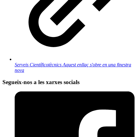
Serveis Científicotècnics
Aquest enllaç s'obre en una finestra
nova
Segueix-nos a les xarxes socials