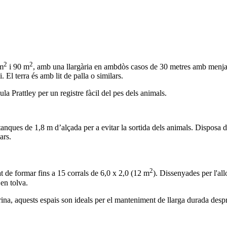
2
2
 m
i 90 m
, amb una llargària en ambdòs casos de 30 metres amb menjado
El terra és amb lit de palla o similars.
 Prattley per un registre fàcil del pes dels animals.
anques de 1,8 m d’alçada per a evitar la sortida dels animals. Disposa de 
ars.
2
at de formar fins a 15 corrals de 6,0 x 2,0 (12 m
). Dissenyades per l'al
en tolva.
ina, aquests espais son ideals per el manteniment de llarga durada desp