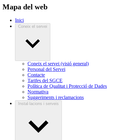
Mapa del web
Inici
Coneix el servei
Coneix el servei (visió general)
Personal del Servei
Contacte
Tarifes del SGCE
Política de Qualitat i Protecció de Dades
Normativa
Suggeriments i reclamacions
Instal·lacions i serveis