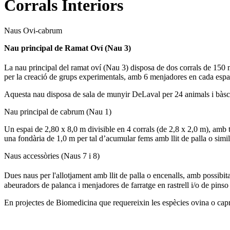
Corrals Interiors
Naus Ovi-cabrum
Nau principal de Ramat Oví (Nau 3)
La nau principal del ramat oví (Nau 3) disposa de dos corrals de 150
per la creació de grups experimentals, amb 6 menjadores en cada espai. 
Aquesta nau disposa de sala de munyir DeLaval per 24 animals i bàscula
Nau principal de cabrum (Nau 1)
Un espai de 2,80 x 8,0 m divisible en 4 corrals (de 2,8 x 2,0 m), amb t
una fondària de 1,0 m per tal d’acumular fems amb llit de palla o simil
Naus accessòries (Naus 7 i 8)
Dues naus per l'allotjament amb llit de palla o encenalls, amb possibit
abeuradors de palanca i menjadores de farratge en rastrell i/o de pinso 
En projectes de Biomedicina que requereixin les espècies ovina o capr