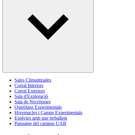
Sales Climatitzades
Corral Interiors
Corral Exteriors
Sala d'Exploració
Sala de Necròpsies
Quiròfans Experimentals
Hivernacles i Camps Experimentals
Espècies amb que treballem
Paissatge del campus UAB