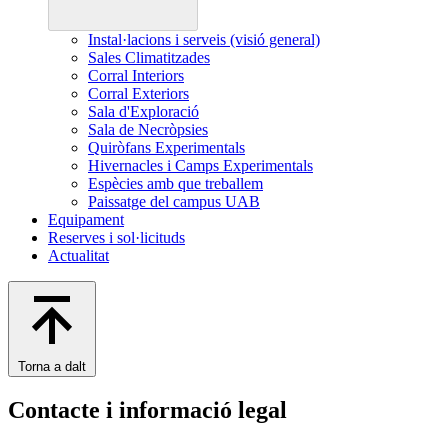
Instal·lacions i serveis (visió general)
Sales Climatitzades
Corral Interiors
Corral Exteriors
Sala d'Exploració
Sala de Necròpsies
Quiròfans Experimentals
Hivernacles i Camps Experimentals
Espècies amb que treballem
Paissatge del campus UAB
Equipament
Reserves i sol·licituds
Actualitat
Torna a dalt
Contacte i informació legal