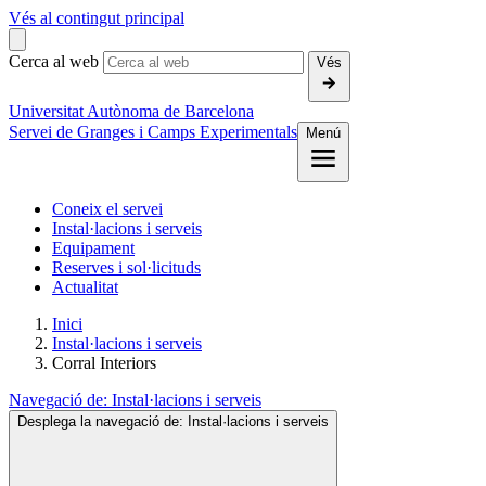
Vés al contingut principal
Cerca al web
Vés
Universitat Autònoma de Barcelona
Servei de Granges i Camps Experimentals
Menú
Coneix el servei
Instal·lacions i serveis
Equipament
Reserves i sol·licituds
Actualitat
Inici
Instal·lacions i serveis
Corral Interiors
Navegació de:
Instal·lacions i serveis
Desplega la navegació de:
Instal·lacions i serveis