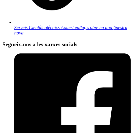
Serveis Científicotècnics
Aquest enllaç s'obre en una finestra
nova
Segueix-nos a les xarxes socials