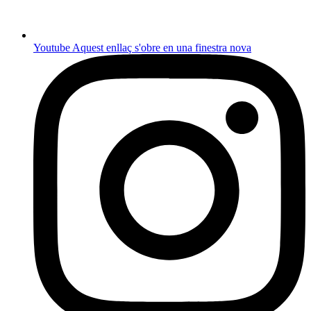
Youtube
Aquest enllaç s'obre en una finestra nova