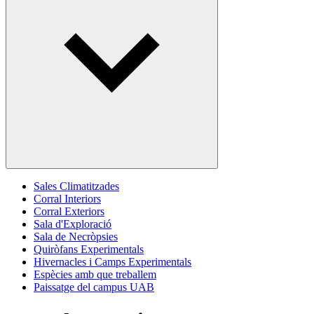
Sales Climatitzades
Corral Interiors
Corral Exteriors
Sala d'Exploració
Sala de Necròpsies
Quiròfans Experimentals
Hivernacles i Camps Experimentals
Espècies amb que treballem
Paissatge del campus UAB