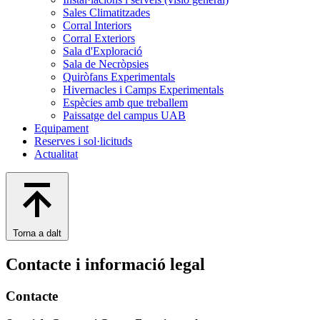
Sales Climatitzades
Corral Interiors
Corral Exteriors
Sala d'Exploració
Sala de Necròpsies
Quiròfans Experimentals
Hivernacles i Camps Experimentals
Espècies amb que treballem
Paissatge del campus UAB
Equipament
Reserves i sol·licituds
Actualitat
Torna a dalt
Contacte i informació legal
Contacte