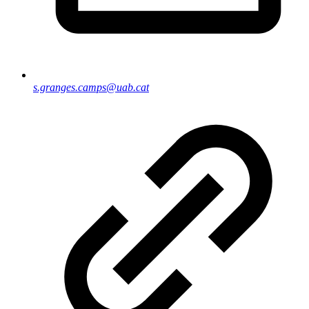
s.granges.camps@uab.cat