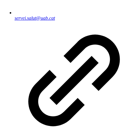
servei.salut@uab.cat