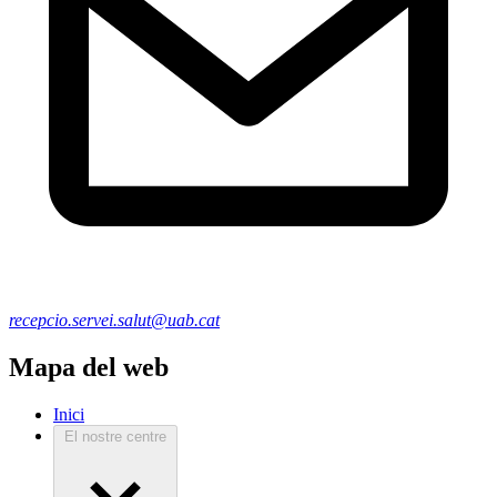
recepcio.servei.salut@uab.cat
Mapa del web
Inici
El nostre centre