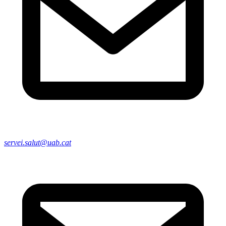
servei.salut@uab.cat