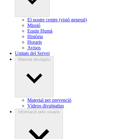
El nostre centre (visió general)
Missió
Equip Humà
Història
Horaris
Avisos
Unitats del Servei
Material divulgatiu
Material per prevenció
Vídeos divulgatius
Informació pels usuaris