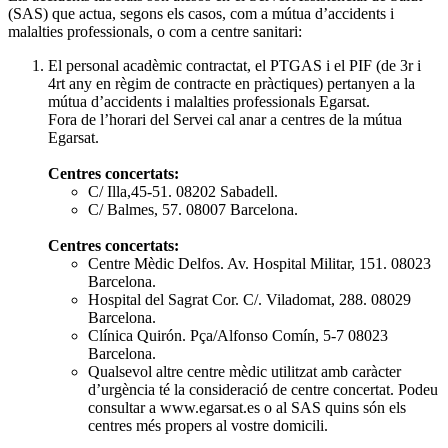
(SAS) que actua, segons els casos, com a mútua d’accidents i
malalties professionals, o com a centre sanitari:
El personal acadèmic contractat, el PTGAS i el PIF (de 3r i
4rt any en règim de contracte en pràctiques) pertanyen a la
mútua d’accidents i malalties professionals Egarsat.
Fora de l’horari del Servei cal anar a centres de la mútua
Egarsat.
Centres concertats:
C/ Illa,45-51. 08202 Sabadell.
C/ Balmes, 57. 08007 Barcelona.
Centres concertats:
Centre Mèdic Delfos. Av. Hospital Militar, 151. 08023
Barcelona.
Hospital del Sagrat Cor. C/. Viladomat, 288. 08029
Barcelona.
Clínica Quirón. Pça/Alfonso Comín, 5-7 08023
Barcelona.
Qualsevol altre centre mèdic utilitzat amb caràcter
d’urgència té la consideració de centre concertat. Podeu
consultar a www.egarsat.es o al SAS quins són els
centres més propers al vostre domicili.