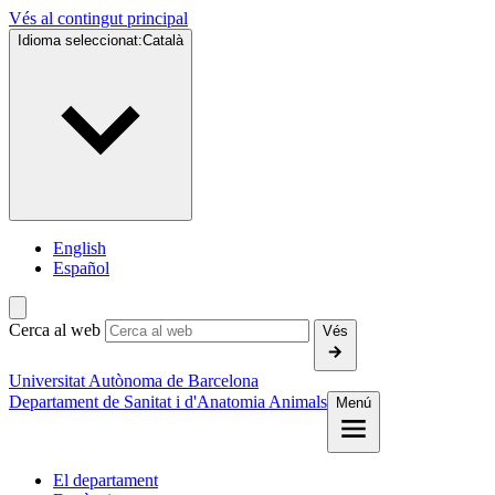
Vés al contingut principal
Idioma seleccionat:
Català
English
Español
Cerca al web
Vés
Universitat Autònoma de Barcelona
Departament de Sanitat i d'Anatomia Animals
Menú
El departament