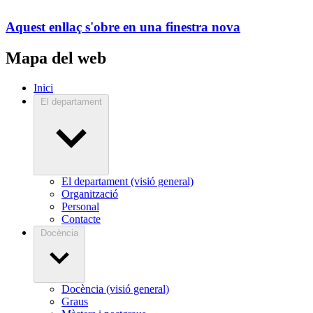
Aquest enllaç s'obre en una finestra nova
Mapa del web
Inici
El departament
El departament (visió general)
Organització
Personal
Contacte
Docència
Docència (visió general)
Graus