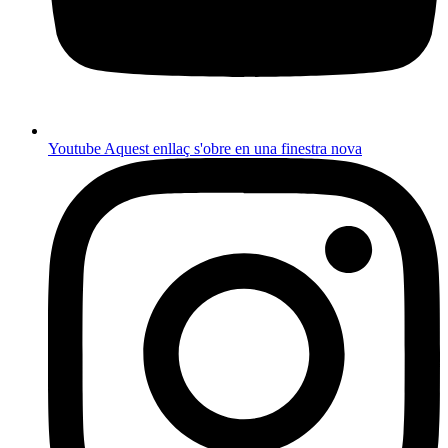
Youtube
Aquest enllaç s'obre en una finestra nova