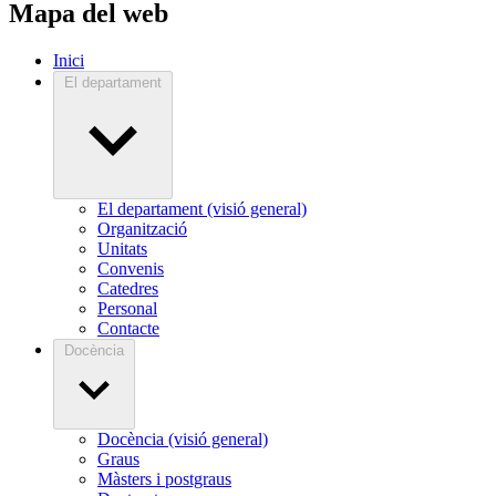
Mapa del web
Inici
El departament
El departament (visió general)
Organització
Unitats
Convenis
Catedres
Personal
Contacte
Docència
Docència (visió general)
Graus
Màsters i postgraus