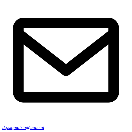
d.psiquiatria@uab.cat