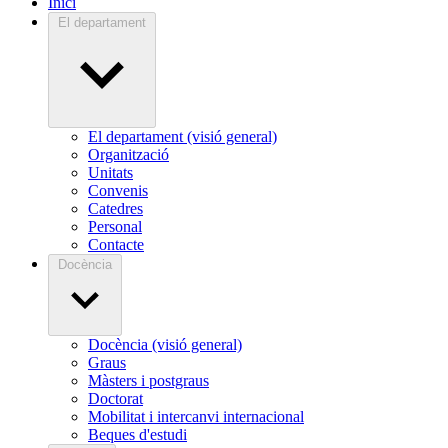
Inici
El departament
El departament (visió general)
Organització
Unitats
Convenis
Catedres
Personal
Contacte
Docència
Docència (visió general)
Graus
Màsters i postgraus
Doctorat
Mobilitat i intercanvi internacional
Beques d'estudi