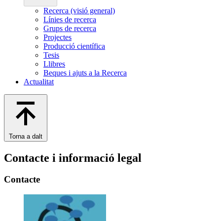
Recerca (visió general)
Línies de recerca
Grups de recerca
Projectes
Producció científica
Tesis
Llibres
Beques i ajuts a la Recerca
Actualitat
Torna a dalt
Contacte i informació legal
Contacte