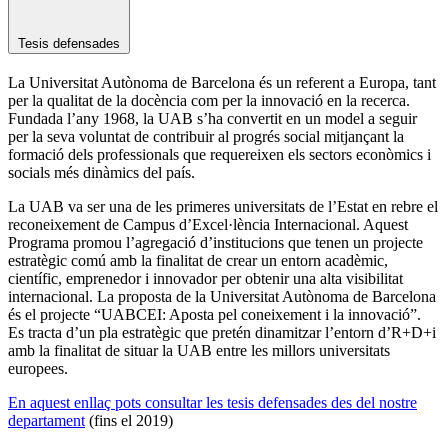
Tesis defensades
La Universitat Autònoma de Barcelona és un referent a Europa, tant
per la qualitat de la docència com per la innovació en la recerca.
Fundada l’any 1968, la UAB s’ha convertit en un model a seguir
per la seva voluntat de contribuir al progrés social mitjançant la
formació dels professionals que requereixen els sectors econòmics i
socials més dinàmics del país.
La UAB va ser una de les primeres universitats de l’Estat en rebre el
reconeixement de Campus d’Excel·lència Internacional. Aquest
Programa promou l’agregació d’institucions que tenen un projecte
estratègic comú amb la finalitat de crear un entorn acadèmic,
científic, emprenedor i innovador per obtenir una alta visibilitat
internacional. La proposta de la Universitat Autònoma de Barcelona
és el projecte “UABCEI: Aposta pel coneixement i la innovació”.
Es tracta d’un pla estratègic que pretén dinamitzar l’entorn d’R+D+i
amb la finalitat de situar la UAB entre les millors universitats
europees.
En aquest enllaç pots consultar les tesis defensades des del nostre
departament
(fins el 2019)