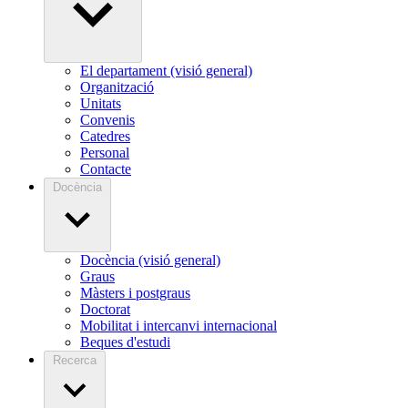
El departament (visió general)
Organització
Unitats
Convenis
Catedres
Personal
Contacte
Docència
Docència (visió general)
Graus
Màsters i postgraus
Doctorat
Mobilitat i intercanvi internacional
Beques d'estudi
Recerca