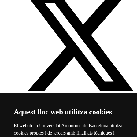
Twitter Facultat i Biblioteca de Medicina UAB
Aquest enllaç
Aquest lloc web utilitza cookies
s'obre en una finestra nova
Sobre el web
El web de la Universitat Autònoma de Barcelona utilitza
cookies pròpies i de tercers amb finalitats tècniques i
Universitat Autònoma de Barcelona