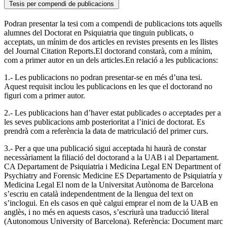
Tesis per compendi de publicacions
Podran presentar la tesi com a compendi de publicacions tots aquells
alumnes del Doctorat en Psiquiatria que tinguin publicats, o
acceptats, un mínim de dos articles en revistes presents en les llistes
del Journal Citation Reports.El doctorand constarà, com a mínim,
com a primer autor en un dels articles.En relació a les publicacions:
1.- Les publicacions no podran presentar-se en més d’una tesi.
Aquest requisit inclou les publicacions en les que el doctorand no
figuri com a primer autor.
2.- Les publicacions han d’haver estat publicades o acceptades per a
les seves publicacions amb posterioritat a l’inici de doctorat. Es
prendrà com a referència la data de matriculació del primer curs.
3.- Per a que una publicació sigui acceptada hi haurà de constar
necessàriament la filiació del doctorand a la UAB i al Departament.
CA Departament de Psiquiatria i Medicina Legal EN Department of
Psychiatry and Forensic Medicine ES Departamento de Psiquiatría y
Medicina Legal El nom de la Universitat Autònoma de Barcelona
s’escriu en català independentment de la llengua del text on
s’inclogui. En els casos en què calgui emprar el nom de la UAB en
anglès, i no més en aquests casos, s’escriurà una traducció literal
(Autonomous University of Barcelona). Referència: Document marc