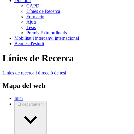
Doctorat
CAPD
Línies de Recerca
Formació
Ajuts
Tesis
Premis Extraordinaris
Mobilitat i intercanvi internacional
Beques d'estudi
Línies de Recerca
Línies de recerca i direcció de tesi
Mapa del web
Inici
El departament