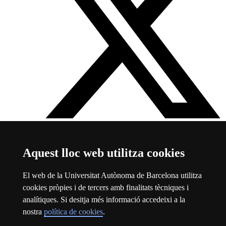
Twitter Facultat i Biblioteca de Medicina UAB
Aquest enllaç
Aquest lloc web utilitza cookies
s'obre en una finestra nova
Sobre el web
El web de la Universitat Autònoma de Barcelona utilitza
cookies pròpies i de tercers amb finalitats tècniques i
Universitat Autònoma de Barcelona
analítiques. Si desitja més informació accedeixi a la
Avís legal
Aquest enllaç s'obre en una finestra nova
nostra
política de cookies
.
Protecció de dades
Aquest enllaç s'obre en una finestra nova