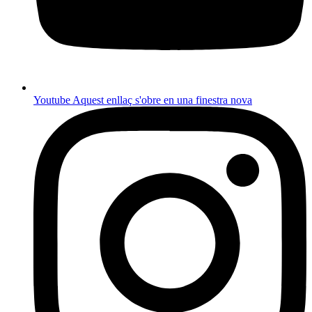
Youtube
Aquest enllaç s'obre en una finestra nova