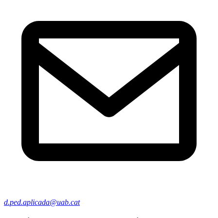
d.ped.aplicada@uab.cat