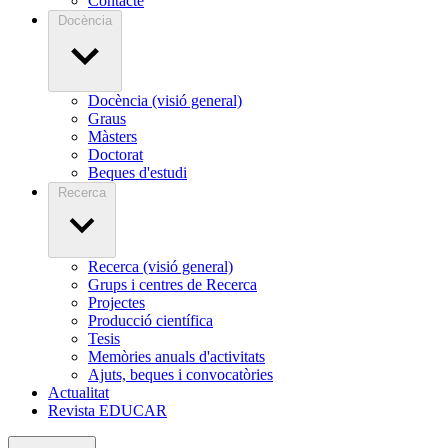
Contacte
Docència
Docència (visió general)
Graus
Màsters
Doctorat
Beques d'estudi
Recerca
Recerca (visió general)
Grups i centres de Recerca
Projectes
Producció científica
Tesis
Memòries anuals d'activitats
Ajuts, beques i convocatòries
Actualitat
Revista EDUCAR