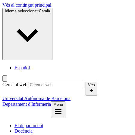
Vés al contingut principal
Idioma seleccionat:
Català
Español
Cerca al web
Vés
Universitat Autònoma de Barcelona
Departament d'Infermeria
Menú
El departament
Docència