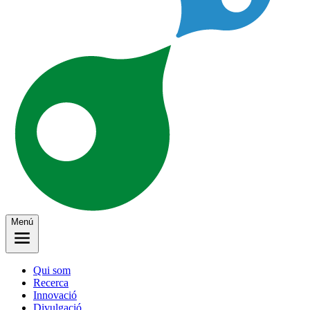
Menú
Qui som
Recerca
Innovació
Divulgació