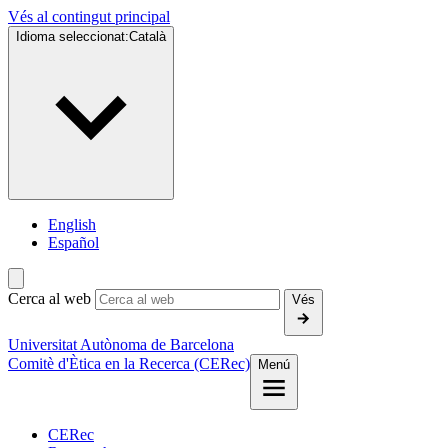
Vés al contingut principal
Idioma seleccionat:
Català
English
Español
Cerca al web
Vés
Universitat Autònoma de Barcelona
Comitè d'Ètica en la Recerca (CERec)
Menú
CERec