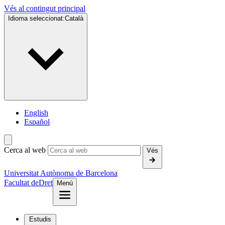
Vés al contingut principal
Idioma seleccionat:
Català
English
Español
Cerca al web
Vés
Universitat Autònoma de Barcelona
Facultat de
Dret
Menú
Estudis