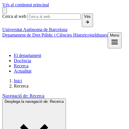
Vés al contingut principal
Cerca al web
Vés
Universitat Autònoma de Barcelona
Departament de Dret Públic i Ciències Historicojurídiques
Menú
El departament
Docència
Recerca
Actualitat
Inici
Recerca
Navegació de:
Recerca
Desplega la navegació de:
Recerca