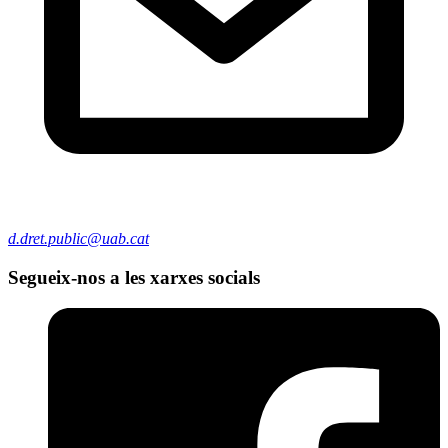
d.dret.public@uab.cat
Segueix-nos a les xarxes socials