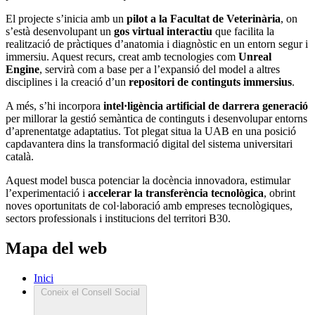
El projecte s’inicia amb un
pilot a la Facultat de Veterinària
, on
s’està desenvolupant un
gos virtual interactiu
que facilita la
realització de pràctiques d’anatomia i diagnòstic en un entorn segur i
immersiu. Aquest recurs, creat amb tecnologies com
Unreal
Engine
, servirà com a base per a l’expansió del model a altres
disciplines i la creació d’un
repositori de continguts immersius
.
A més, s’hi incorpora
intel·ligència artificial de darrera generació
per millorar la gestió semàntica de continguts i desenvolupar entorns
d’aprenentatge adaptatius. Tot plegat situa la UAB en una posició
capdavantera dins la transformació digital del sistema universitari
català.
Aquest model busca potenciar la docència innovadora, estimular
l’experimentació i
accelerar la transferència tecnològica
, obrint
noves oportunitats de col·laboració amb empreses tecnològiques,
sectors professionals i institucions del territori B30.
Mapa del web
Inici
Coneix el Consell Social