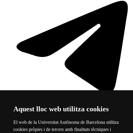
Aquest lloc web utilitza cookies
Telegram
Aquest enllaç s'obre en una finestra nova
Sobre el web
El web de la Universitat Autònoma de Barcelona utilitza
cookies pròpies i de tercers amb finalitats tècniques i
Universitat Autònoma de Barcelona