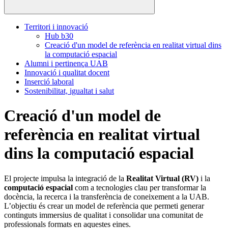
Territori i innovació
Hub b30
Creació d'un model de referència en realitat virtual dins
la computació espacial
Alumni i pertinença UAB
Innovació i qualitat docent
Inserció laboral
Sostenibilitat, igualtat i salut
Creació d'un model de
referència en realitat virtual
dins la computació espacial
El projecte impulsa la integració de la
Realitat Virtual (RV)
i la
computació espacial
com a tecnologies clau per transformar la
docència, la recerca i la transferència de coneixement a la UAB.
L’objectiu és crear un model de referència que permeti generar
continguts immersius de qualitat i consolidar una comunitat de
professionals formats en aquestes eines.