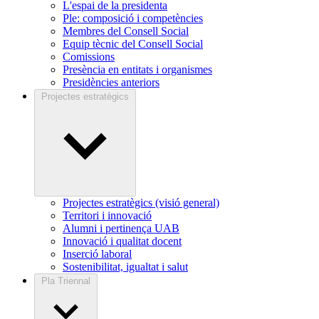
L'espai de la presidenta
Ple: composició i competències
Membres del Consell Social
Equip tècnic del Consell Social
Comissions
Presència en entitats i organismes
Presidències anteriors
Projectes estratègics
Projectes estratègics (visió general)
Territori i innovació
Alumni i pertinença UAB
Innovació i qualitat docent
Inserció laboral
Sostenibilitat, igualtat i salut
Pla Triennal