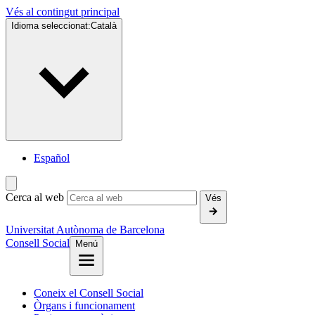
Vés al contingut principal
Idioma seleccionat:
Català
Español
Cerca al web
Vés
Universitat Autònoma de Barcelona
Consell Social
Menú
Coneix el Consell Social
Òrgans i funcionament