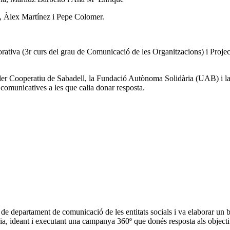
a, Àlex Martínez i Pepe Colomer.
rativa (3r curs del grau de Comunicació de les Organitzacions) i Project
 Cooperatiu de Sabadell, la Fundació Autònoma Solidària (UAB) i la Pro
 comunicatives a les que calia donar resposta.
e departament de comunicació de les entitats socials i va elaborar un br
a, ideant i executant una campanya 360º que donés resposta als objectius