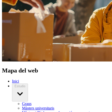
Mapa del web
Inici
Estudis
Graus
Màsters universitaris