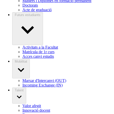
Màsters i Diplomes en formació permanent
Doctorats
Acte de graduació
Futurs estudiants
Activitats a la Facultat
Matrícula de 1r curs
Acces canvi estudis
Mobilitat
Marxar d'Intercanvi (OUT)
Incoming Exchange (IN)
Talent
Valor afegit
Innovació docent