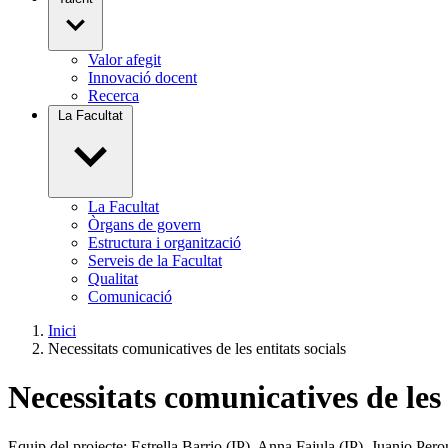
Valor afegit
Innovació docent
Recerca
La Facultat
La Facultat
Òrgans de govern
Estructura i organització
Serveis de la Facultat
Qualitat
Comunicació
Inici
Necessitats comunicatives de les entitats socials
Necessitats comunicatives de les 
Equip del projecte: Estrella Barrio (IP), Anna Fajula (IP), Juanjo Pe