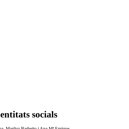
entitats socials
rona, Mariluz Barbeito i Ana Mª Enrique