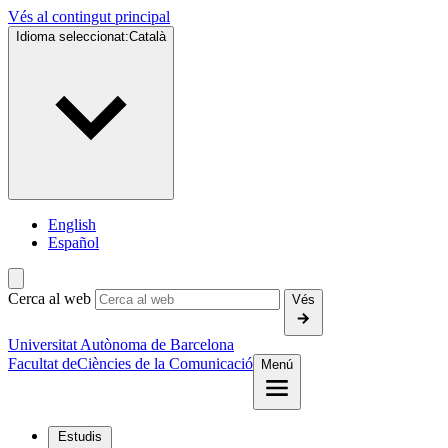
Vés al contingut principal
Idioma seleccionat:
Català
English
Español
Cerca al web
Vés
Universitat Autònoma de Barcelona
Facultat de
Ciències de la Comunicació
Menú
Estudis