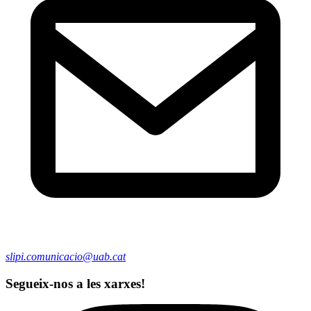
slipi.comunicacio@uab.cat
Segueix-nos a les xarxes!