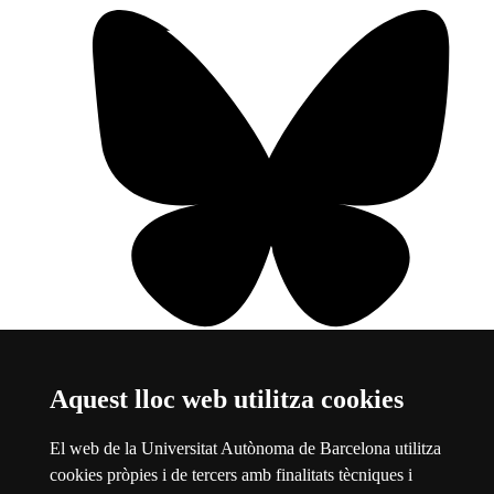
Aquest lloc web utilitza cookies
Bluesky
Aquest enllaç s'obre en una finestra nova
Sobre el web
El web de la Universitat Autònoma de Barcelona utilitza
cookies pròpies i de tercers amb finalitats tècniques i
Universitat Autònoma de Barcelona