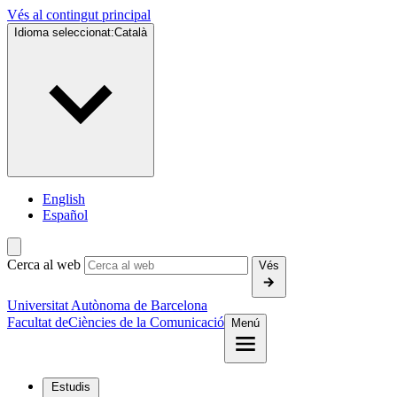
Vés al contingut principal
Idioma seleccionat:
Català
English
Español
Cerca al web
Vés
Universitat Autònoma de Barcelona
Facultat de
Ciències de la Comunicació
Menú
Estudis