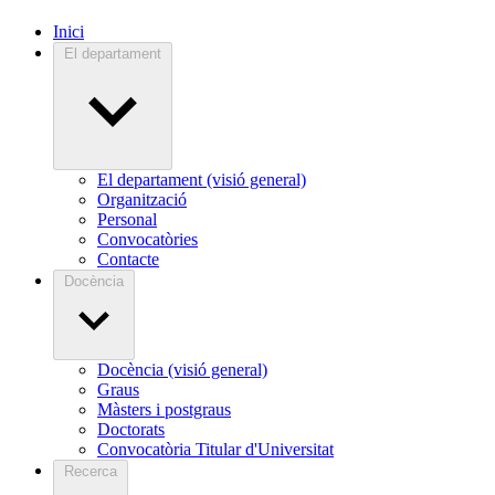
Inici
El departament
El departament (visió general)
Organització
Personal
Convocatòries
Contacte
Docència
Docència (visió general)
Graus
Màsters i postgraus
Doctorats
Convocatòria Titular d'Universitat
Recerca