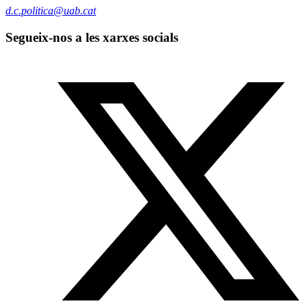
d.c.politica@uab.cat
Segueix-nos a les xarxes socials