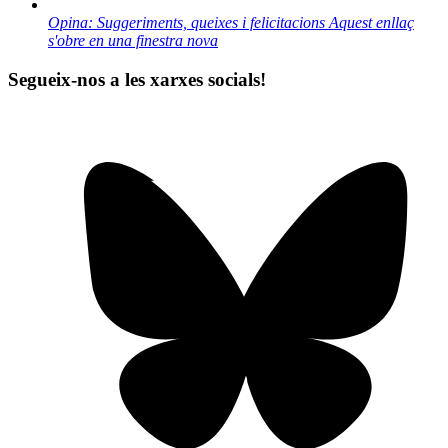
Opina: Suggeriments, queixes i felicitacions
Aquest enllaç
s'obre en una finestra nova
Segueix-nos a les xarxes socials!