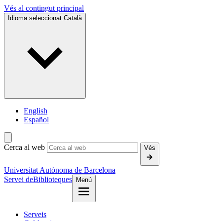
Vés al contingut principal
Idioma seleccionat:
Català
English
Español
Cerca al web
Vés
Universitat Autònoma de Barcelona
Servei de
Biblioteques
Menú
Serveis