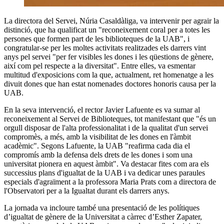
La directora del Servei, Núria Casaldàliga, va intervenir per agrair la
distinció, que ha qualificat un "reconeixement coral per a totes les
persones que formen part de les biblioteques de la UAB", i
congratular-se per les moltes activitats realitzades els darrers vint
anys pel servei "per fer visibles les dones i les qüestions de gènere,
així com pel respecte a la diversitat". Entre elles, va esmentar
multitud d'exposicions com la que, actualment, ret homenatge a les
divuit dones que han estat nomenades doctores honoris causa per la
UAB.
En la seva intervenció, el rector Javier Lafuente es va sumar al
reconeixement al Servei de Biblioteques, tot manifestant que "és un
orgull disposar de l'alta professionalitat i de la qualitat d'un servei
compromès, a més, amb la visibilitat de les dones en l'àmbit
acadèmic". Segons Lafuente, la UAB "reafirma cada dia el
compromís amb la defensa dels drets de les dones i som una
universitat pionera en aquest àmbit". Va destacar fites com ara els
successius plans d'igualtat de la UAB i va dedicar unes paraules
especials d'agraïment a la professora Maria Prats com a directora de
l'Observatori per a la Igualtat durant els darrers anys.
La jornada va incloure també una presentació de les polítiques
d’igualtat de gènere de la Universitat a càrrec d’Esther Zapater,