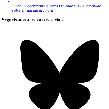
Opina: Suggeriments, queixes i felicitacions
Aquest enllaç
s'obre en una finestra nova
Segueix-nos a les xarxes socials!