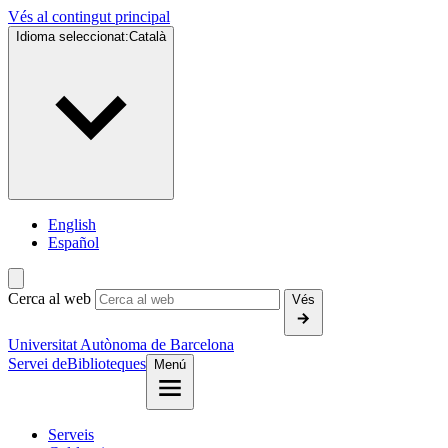
Vés al contingut principal
Idioma seleccionat:
Català
English
Español
Cerca al web
Vés
Universitat Autònoma de Barcelona
Servei de
Biblioteques
Menú
Serveis