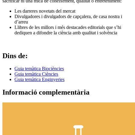
sacrificar ni una mica de coneixement, qualitat o entreteniment:
Les darreres novetats del mercat
Divulgadores i divulgadors de capçalera, de casa nostra i
d’arreu
Llibres de les millors i més destacades editorials que s’hi
dediquen a difondre la ciència amb qualitat i solvència
Dins de:
Guia temàtica Biociències
Guia temàtica Ciències
Guia temàtica Enginyeries
Informació complementària