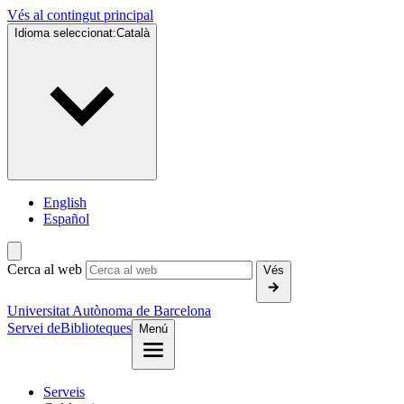
Vés al contingut principal
Idioma seleccionat:
Català
English
Español
Cerca al web
Vés
Universitat Autònoma de Barcelona
Servei de
Biblioteques
Menú
Serveis