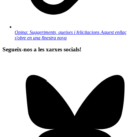
Opina: Suggeriments, queixes i felicitacions
Aquest enllaç
s'obre en una finestra nova
Segueix-nos a les xarxes socials!