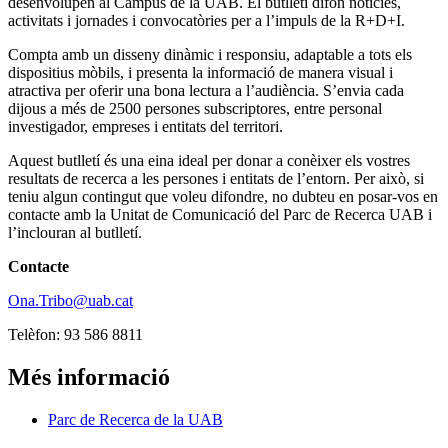
desenvolupen al Campus de la UAB. El butlletí difon notícies,
activitats i jornades i convocatòries per a l’impuls de la R+D+I.
Compta amb un disseny dinàmic i responsiu, adaptable a tots els
dispositius mòbils, i presenta la informació de manera visual i
atractiva per oferir una bona lectura a l’audiència. S’envia cada
dijous a més de 2500 persones subscriptores, entre personal
investigador, empreses i entitats del territori.
Aquest butlletí és una eina ideal per donar a conèixer els vostres
resultats de recerca a les persones i entitats de l’entorn. Per això, si
teniu algun contingut que voleu difondre, no dubteu en posar-vos en
contacte amb la Unitat de Comunicació del Parc de Recerca UAB i
l’inclouran al butlletí.
Contacte
Ona.Tribo@uab.cat
Telèfon: 93 586 8811
Més informació
Parc de Recerca de la UAB