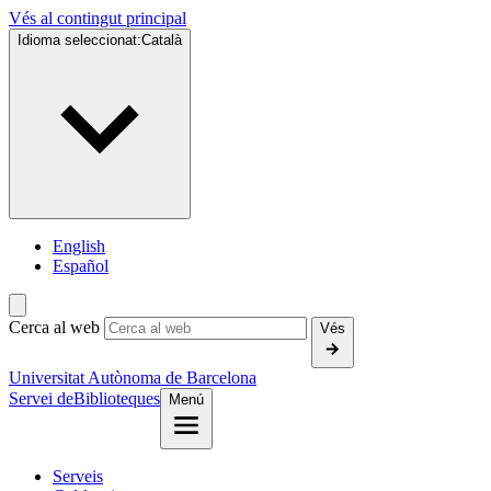
Vés al contingut principal
Idioma seleccionat:
Català
English
Español
Cerca al web
Vés
Universitat Autònoma de Barcelona
Servei de
Biblioteques
Menú
Serveis