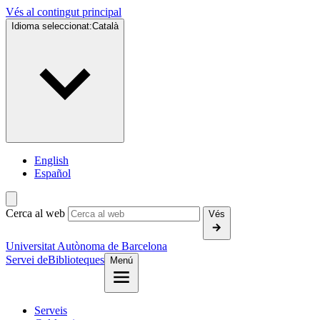
Vés al contingut principal
Idioma seleccionat:
Català
English
Español
Cerca al web
Vés
Universitat Autònoma de Barcelona
Servei de
Biblioteques
Menú
Serveis