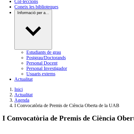
Col·leccions
Coneix les biblioteques
Informació per a...
Estudiants de grau
Postgrau/Doctorands
Personal Docent
Personal Investigador
Usuaris externs
Actualitat
Inici
Actualitat
Agenda
I Convocatòria de Premis de Ciència Oberta de la UAB
I Convocatòria de Premis de Ciència Ober