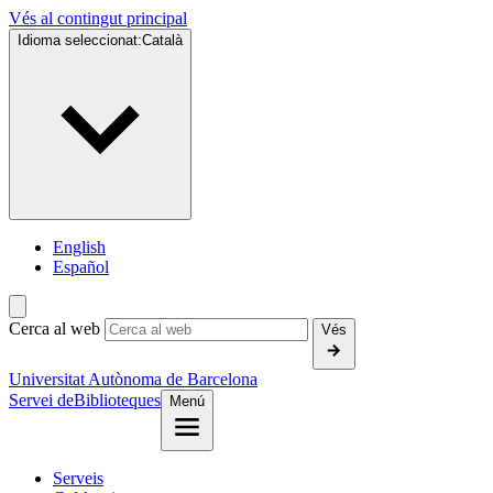
Vés al contingut principal
Idioma seleccionat:
Català
English
Español
Cerca al web
Vés
Universitat Autònoma de Barcelona
Servei de
Biblioteques
Menú
Serveis