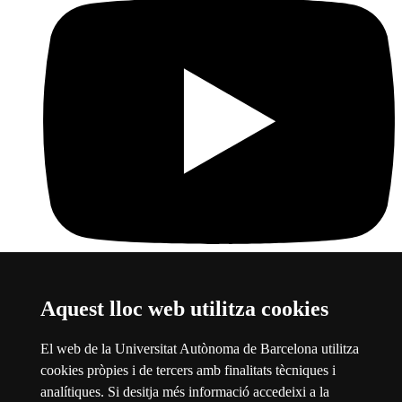
Aquest lloc web utilitza cookies
Youtube
Aquest enllaç s'obre en una finestra nova
Sobre el web
El web de la Universitat Autònoma de Barcelona utilitza
cookies pròpies i de tercers amb finalitats tècniques i
Universitat Autònoma de Barcelona
analítiques. Si desitja més informació accedeixi a la