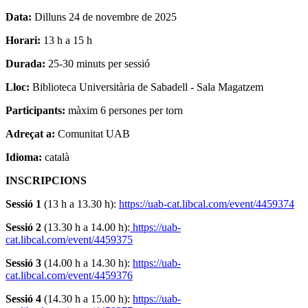
Data:
Dilluns 24 de novembre de 2025
Horari:
13 h a 15 h
Durada:
25-30 minuts per sessió
Lloc:
Biblioteca Universitària de Sabadell - Sala Magatzem
Participants:
màxim 6 persones per torn
Adreçat a:
Comunitat UAB
Idioma:
català
INSCRIPCIONS
Sessió 1
(13 h a 13.30 h):
https://uab-cat.libcal.com/event/4459374
Sessió 2
(13.30 h a 14.00 h):
https://uab-
cat.libcal.com/event/4459375
Sessió 3
(14.00 h a 14.30 h):
https://uab-
cat.libcal.com/event/4459376
Sessió 4
(14.30 h a 15.00 h):
https://uab-