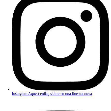
Instagram
Aquest enllaç s'obre en una finestra nova