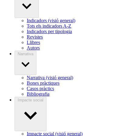
Indicadors (visió general)
Tots els indicadors A-Z
Indicadors per tipologia
Revistes
Llibres
Autors
Narrativa
Narrativa (visió general)
Bones pràctiques
Casos pràctics
Bibliografia
Impacte social
Impacte social (visió general)