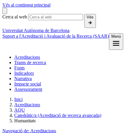
Vés al contingut principal
Cerca al web
Vés
Universitat Autònoma de Barcelona
Suport a l'Acreditació i Avaluació de la Recerca (SAAR)
Menú
Acreditacions
Trams de recerca
Fonts
Indicadors
Narrativa
Impacte social
Assessorament
Inici
Acreditacions
AQU
Catedràtic/a (Acreditació de recerca avançada)
Humanitats
Navegació de:
Acreditacions