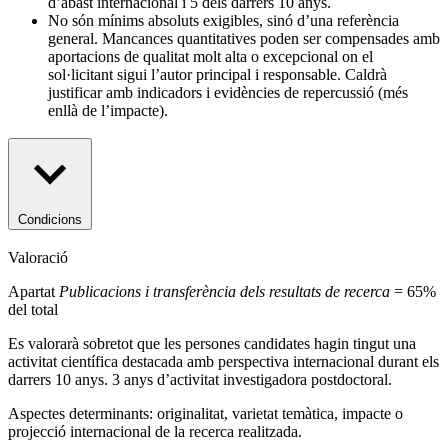
d’abast internacional i 5 dels darrers 10 anys.
No són mínims absoluts exigibles, sinó d’una referència
general. Mancances quantitatives poden ser compensades amb
aportacions de qualitat molt alta o excepcional on el
sol·licitant sigui l’autor principal i responsable. Caldrà
justificar amb indicadors i evidències de repercussió (més
enllà de l’impacte).
Condicions
Valoració
Apartat
Publicacions i transferència dels resultats de recerca
= 65%
del total
Es valorarà sobretot que les persones candidates hagin tingut una
activitat científica destacada amb perspectiva internacional durant els
darrers 10 anys. 3 anys d’activitat investigadora postdoctoral.
Aspectes determinants: originalitat, varietat temàtica, impacte o
projecció internacional de la recerca realitzada.