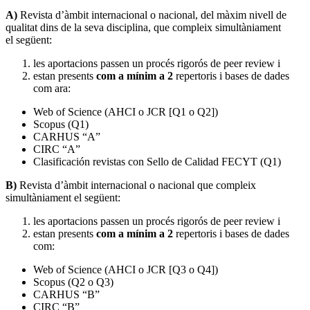
A)
Revista d’àmbit internacional o nacional, del màxim nivell de
qualitat dins de la seva disciplina, que compleix simultàniament
el següent:
les aportacions passen un procés rigorós de peer review i
estan presents
com a mínim a 2
repertoris i bases de dades
com ara:
Web of Science (AHCI o JCR [Q1 o Q2])
Scopus (Q1)
CARHUS “A”
CIRC “A”
Clasificación revistas con Sello de Calidad FECYT (Q1)
B)
Revista d’àmbit internacional o nacional que compleix
simultàniament el següent:
les aportacions passen un procés rigorós de peer review i
estan presents
com a mínim a 2
repertoris i bases de dades
com:
Web of Science (AHCI o JCR [Q3 o Q4])
Scopus (Q2 o Q3)
CARHUS “B”
CIRC “B”