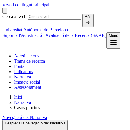
Vés al contingut principal
Cerca al web
Vés
Universitat Autònoma de Barcelona
Suport a l'Acreditació i Avaluació de la Recerca (SAAR)
Menú
Acreditacions
Trams de recerca
Fonts
Indicadors
Narrativa
Impacte social
Assessorament
Inici
Narrativa
Casos pràctics
Navegació de:
Narrativa
Desplega la navegació de:
Narrativa