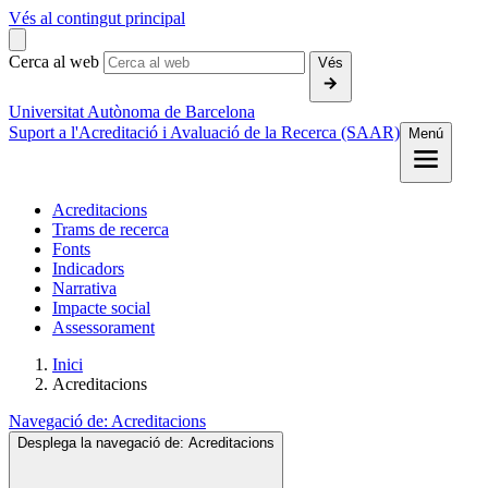
Vés al contingut principal
Cerca al web
Vés
Universitat Autònoma de Barcelona
Suport a l'Acreditació i Avaluació de la Recerca (SAAR)
Menú
Acreditacions
Trams de recerca
Fonts
Indicadors
Narrativa
Impacte social
Assessorament
Inici
Acreditacions
Navegació de:
Acreditacions
Desplega la navegació de:
Acreditacions