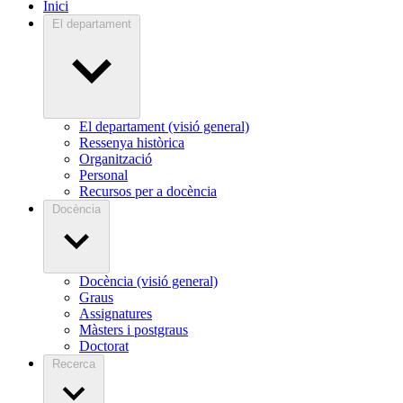
Inici
El departament
El departament (visió general)
Ressenya històrica
Organització
Personal
Recursos per a docència
Docència
Docència (visió general)
Graus
Assignatures
Màsters i postgraus
Doctorat
Recerca