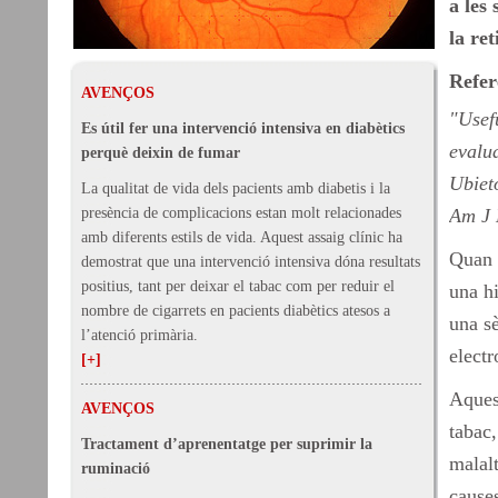
a les
la re
Refer
AVENÇOS
"Usefu
Es útil fer una intervenció intensiva en diabètics
evalu
perquè deixin de fumar
Ubiet
La qualitat de vida dels pacients amb diabetis i la
presència de complicacions estan molt relacionades
Am J 
amb diferents estils de vida. Aquest assaig clínic ha
Quan e
demostrat que una intervenció intensiva dóna resultats
positius, tant per deixar el tabac com per reduir el
una hi
nombre de cigarrets en pacients diabètics atesos a
una s
l’atenció primària.
elect
[+]
Aquest
AVENÇOS
tabac,
Tractament d’aprenentatge per suprimir la
malalt
ruminació
causes