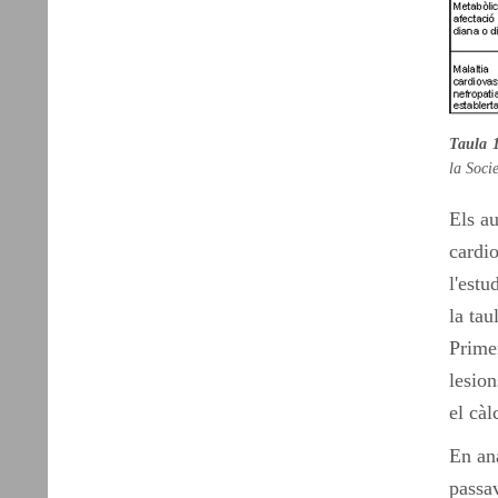
Taula 1
la Socie
Els au
cardio
l'estu
la tau
Primer
lesion
el càl
En ana
passa