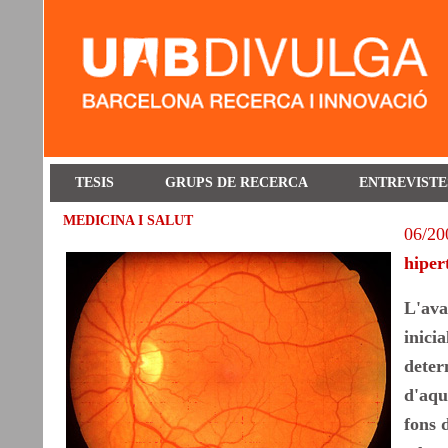
TESIS
GRUPS DE RECERCA
ENTREVISTE
MEDICINA I SALUT
06/20
hiper
L'ava
inici
deter
d'aqu
fons 