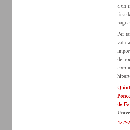
a un r
risc d
hagues
Per ta
valora
import
de nou
com un
hipert
Quint
Ponce
de Fa
Unive
4229