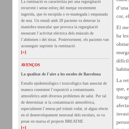
La ruminació es caracteritza per una regurgitació
d’una 
recurrent i sense esforç del menjar recentment
ingerida, que és escopida o re-mastegada i empassada
cor, e
de nou. Un estudi amb 28 pacients va detectar la
El met
maniobra muscular que provoca la regurgitació
mesurant l’activitat elèctrica dels músculs de
ha les
l’abdomen i del tòrax. Posteriorment, els pacients van
obstan
aconseguir suprimir la ruminació.
murga
[+]
difíci
AVENÇOS
habitu
La qualitat de l’aire a les escoles de Barcelona
La ret
Estudis epidemiològics i toxicològics han associat de
que, e
manera consistent l’exposició a contaminants
atmosfèrics amb diversos problemes de salut. Per tal
fotogr
de determinar si la contaminació atmosfèrica,
afecta
especialment l’emesa pel trànsit rodat, té algun efecte
invasi
en el desenvolupament neuronal dels escolars, es va
posar en marxa el projecte BREATHE.
perso
[+]