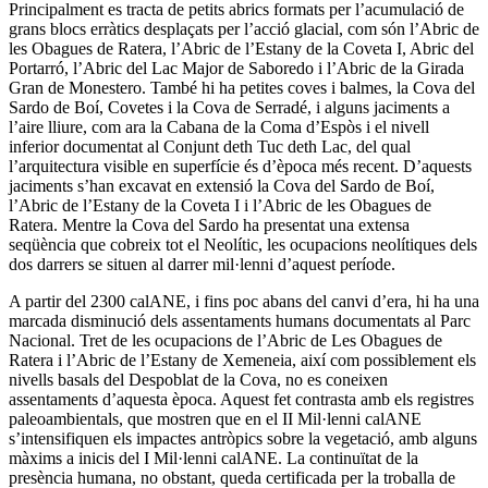
Principalment es tracta de petits abrics formats per l’acumulació de
grans blocs erràtics desplaçats per l’acció glacial, com són l’Abric de
les Obagues de Ratera, l’Abric de l’Estany de la Coveta I, Abric del
Portarró, l’Abric del Lac Major de Saboredo i l’Abric de la Girada
Gran de Monestero. També hi ha petites coves i balmes, la Cova del
Sardo de Boí, Covetes i la Cova de Serradé, i alguns jaciments a
l’aire lliure, com ara la Cabana de la Coma d’Espòs i el nivell
inferior documentat al Conjunt deth Tuc deth Lac, del qual
l’arquitectura visible en superfície és d’època més recent. D’aquests
jaciments s’han excavat en extensió la Cova del Sardo de Boí,
l’Abric de l’Estany de la Coveta I i l’Abric de les Obagues de
Ratera. Mentre la Cova del Sardo ha presentat una extensa
seqüència que cobreix tot el Neolític, les ocupacions neolítiques dels
dos darrers se situen al darrer mil·lenni d’aquest període.
A partir del 2300 calANE, i fins poc abans del canvi d’era, hi ha una
marcada disminució dels assentaments humans documentats al Parc
Nacional. Tret de les ocupacions de l’Abric de Les Obagues de
Ratera i l’Abric de l’Estany de Xemeneia, així com possiblement els
nivells basals del Despoblat de la Cova, no es coneixen
assentaments d’aquesta època. Aquest fet contrasta amb els registres
paleoambientals, que mostren que en el II Mil·lenni calANE
s’intensifiquen els impactes antròpics sobre la vegetació, amb alguns
màxims a inicis del I Mil·lenni calANE. La continuïtat de la
presència humana, no obstant, queda certificada per la troballa de