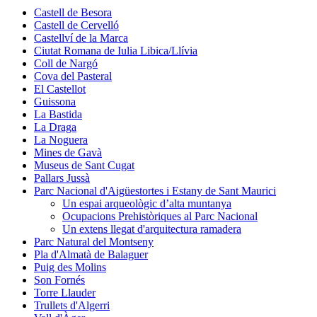
Castell de Besora
Castell de Cervelló
Castellví de la Marca
Ciutat Romana de Iulia Libica/Llívia
Coll de Nargó
Cova del Pasteral
El Castellot
Guissona
La Bastida
La Draga
La Noguera
Mines de Gavà
Museus de Sant Cugat
Pallars Jussà
Parc Nacional d'Aigüestortes i Estany de Sant Maurici
Un espai arqueològic d’alta muntanya
Ocupacions Prehistòriques al Parc Nacional
Un extens llegat d'arquitectura ramadera
Parc Natural del Montseny
Pla d'Almatà de Balaguer
Puig des Molins
Son Fornés
Torre Llauder
Trullets d'Algerri