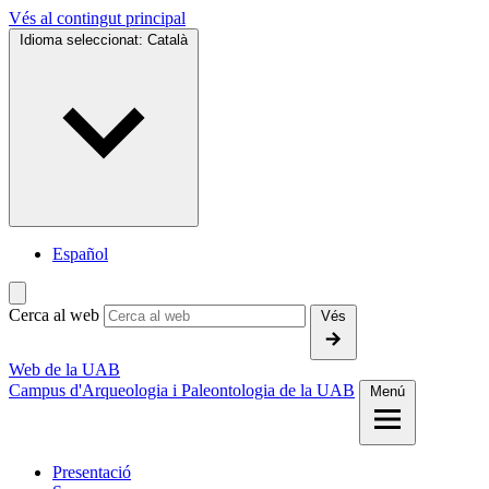
Vés al contingut principal
Idioma seleccionat:
Català
Español
Cerca al web
Vés
Web de la UAB
Campus d'Arqueologia i Paleontologia de la UAB
Menú
Presentació