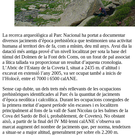
La recerca arqueològica al Parc Nacional ha portat a documentar
diversos jaciments d’època prehistòrica que testimonien una activitat
humana al territori des de fa, com a mínim, deu mil anys. Avui dia la
datació més antiga prové d’un nivell localitzat per sota la base del
túmul del Dolmen de la Font dels Coms, on un forat de pal associat
a lítica tallada va proporcionar un resultat d’aquesta cronologia.
L’Abric de l’Estany de la Coveta I, situat a 2435 m. d’altitud i
excavat en extensió l’any 2005, va ser ocupat també a inicis de
l’Holocè, entre el 7000 i 6500 calANE.
Sense cap dubte, un dels trets més rellevants de les ocupacions
prehistòriques identificades al Parc és la quantitat de jaciments
d’època neolítica i calcolítica. Durant les ocupacions conegudes de
la primera meitat d’aquest període són escasses i es localitzen
principalment al fons de la vall de Sant Nicolau (a les balmes de la
Cova del Sardo de Boí i, probablement, de Covetes). No obstant
això, a partir de la final del IV Mil·lenni calANE s’observa un
marcat augment del nombre de jaciments que, per norma, tendeixen
a situar-se a major altitud, generalment per sobre els 2.200 m.