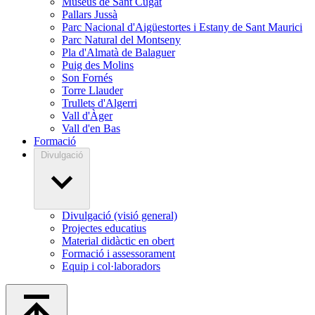
Museus de Sant Cugat
Pallars Jussà
Parc Nacional d'Aigüestortes i Estany de Sant Maurici
Parc Natural del Montseny
Pla d'Almatà de Balaguer
Puig des Molins
Son Fornés
Torre Llauder
Trullets d'Algerri
Vall d'Àger
Vall d'en Bas
Formació
Divulgació
Divulgació (visió general)
Projectes educatius
Material didàctic en obert
Formació i assessorament
Equip i col·laboradors