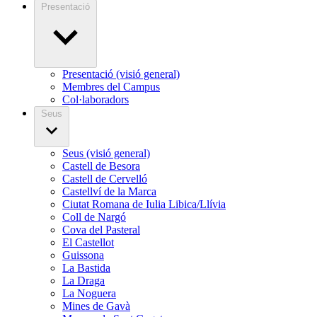
Presentació
Presentació (visió general)
Membres del Campus
Col·laboradors
Seus
Seus (visió general)
Castell de Besora
Castell de Cervelló
Castellví de la Marca
Ciutat Romana de Iulia Libica/Llívia
Coll de Nargó
Cova del Pasteral
El Castellot
Guissona
La Bastida
La Draga
La Noguera
Mines de Gavà