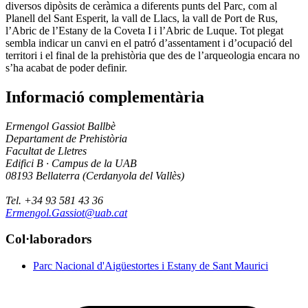
diversos dipòsits de ceràmica a diferents punts del Parc, com al
Planell del Sant Esperit, la vall de Llacs, la vall de Port de Rus,
l’Abric de l’Estany de la Coveta I i l’Abric de Luque. Tot plegat
sembla indicar un canvi en el patró d’assentament i d’ocupació del
territori i el final de la prehistòria que des de l’arqueologia encara no
s’ha acabat de poder definir.
Informació complementària
Ermengol Gassiot Ballbè
Departament de Prehistòria
Facultat de Lletres
Edifici B · Campus de la UAB
08193 Bellaterra (Cerdanyola del Vallès)
Tel. +34 93 581 43 36
Ermengol.Gassiot@uab.cat
Col·laboradors
Parc Nacional d'Aigüestortes i Estany de Sant Maurici