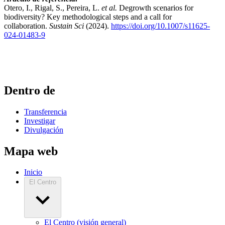
Otero, I., Rigal, S., Pereira, L.
et al.
Degrowth scenarios for
biodiversity? Key methodological steps and a call for
collaboration.
Sustain Sci
(2024).
https://doi.org/10.1007/s11625-
024-01483-9
Dentro de
Transferencia
Investigar
Divulgación
Mapa web
Inicio
El Centro
El Centro (visión general)