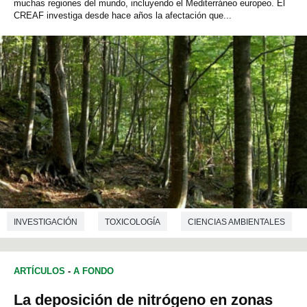
muchas regiones del mundo, incluyendo el Mediterráneo europeo. El
CREAF investiga desde hace años la afectación que...
INVESTIGACIÓN
TOXICOLOGÍA
CIENCIAS AMBIENTALES
ECOLOGÍA
ARTÍCULOS
-
A FONDO
La deposición de nitrógeno en zonas