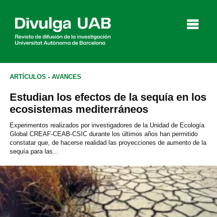
p
a
l
ARTÍCULOS
-
AVANCES
Estudian los efectos de la sequía en los
Artículos
Entrevistas
Vídeos
ecosistemas mediterráneos
Experimentos realizados por investigadores de la Unidad de Ecología
Global CREAF-CEAB-CSIC durante los últimos años han permitido
constatar que, de hacerse realidad las proyecciones de aumento de la
Agenda
sequía para las...
English
Català
BUSCAR