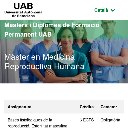
Ves al contingut principal
Ves a la navegació de la pàgina
UAB Universitat Autònoma de Barcelona
Idioma selecci
Català
Màsters i Diplomes de Formació
Permanent UAB
Màster en Medicina
Reproductiva Humana
Assignatura
Crèdits
Caràcter
Bases fisiològiques de la
6 ECTS
Obligatòria
reproducció. Esterilitat masculina i